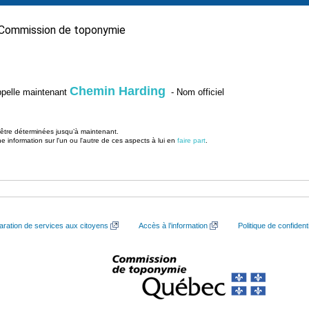
Commission de toponymie
Chemin Harding
’appelle maintenant
- Nom officiel
u être déterminées jusqu’à maintenant.
information sur l'un ou l'autre de ces aspects à lui en
faire part
.
aration de services aux citoyens
Accès à l’information
Politique de confidenti