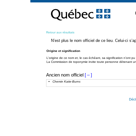
Passer
au
contenu
Retour aux résultats
N’est plus le nom officiel de ce lieu. Celui-ci s
Origine et signification
L'origine de ce nom et, le cas échéant, sa signification n’ont p
La Commission de toponymie invite toute personne détenant une 
Ancien nom officiel
[ – ]
Chemin Katie-Burns
Décl