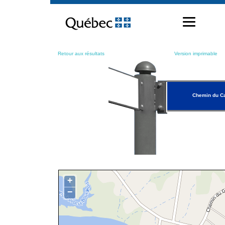
Passer
au
contenu
Retour aux résultats
Version imprimable
Chemin du C
+
−