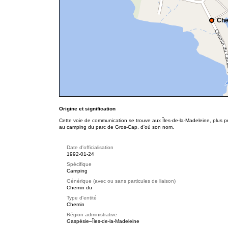
Che
Origine et signification
Cette voie de communication se trouve aux Îles-de-la-Madeleine, plus p
au camping du parc de Gros-Cap, d'où son nom.
Date d'officialisation
1992-01-24
Spécifique
Camping
Générique (avec ou sans particules de liaison)
Chemin du
Type d'entité
Chemin
Région administrative
Gaspésie–Îles-de-la-Madeleine