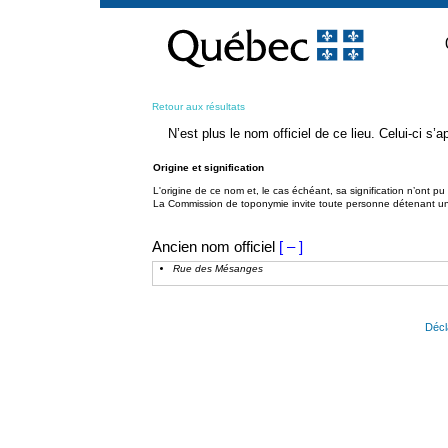
Passer
au
contenu
Retour aux résultats
N’est plus le nom officiel de ce lieu. Celui-ci s
Origine et signification
L'origine de ce nom et, le cas échéant, sa signification n’ont p
La Commission de toponymie invite toute personne détenant une 
Ancien nom officiel
[ – ]
Rue des Mésanges
Décl