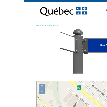
Passer
au
contenu
Retour aux résultats
Rue 
+
−