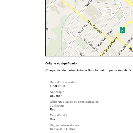
Origine et signification
Charpentier de métier, Antonio Boucher fut un paroissien de 
Date d'officialisation
1998-06-11
Spécifique
Boucher
Générique (avec ou sans particules
de liaison)
Rue
Type d'entité
Rue
Région administrative
Centre-du-Québec