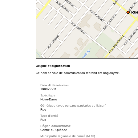
Rue
Origine et signification
Ce nom de voie de communication reprend cet hagionyme.
Date d'officialisation
1998-06-11
Spécifique
Notre-Dame
Générique (avec ou sans particules de liaison)
Rue
Type d'entité
Rue
Région administrative
Centre-du-Québec
Municipalité régionale de comté (MRC)