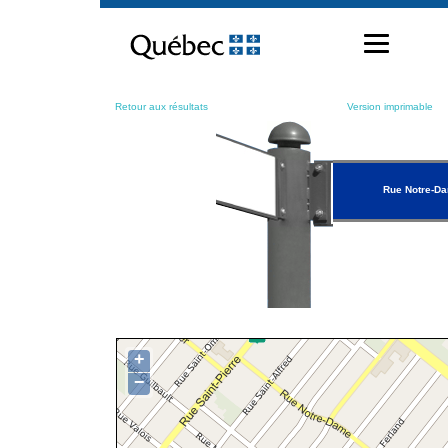
Passer
au
contenu
Retour aux résultats
Version imprimable
Rue Notre-D
+
−