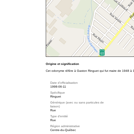
Origine et signification
Cet odonyme réfère à Gaston Ringuet qui fut maire de 1948 à 1
Date d'officialisation
1998-06-11
Spécifique
Ringuet
Générique (avec ou sans particules de
liaison)
Rue
Type d'entité
Rue
Région administrative
Centre-du-Québec