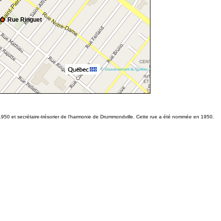
Rue Ringuet
© Gouvernement du Québec
950 et secrétaire-trésorier de l'harmonie de Drummondville. Cette rue a été nommée en 1950.