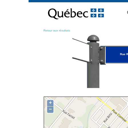
Passer
au
contenu
Retour aux résultats
Rue R
+
−