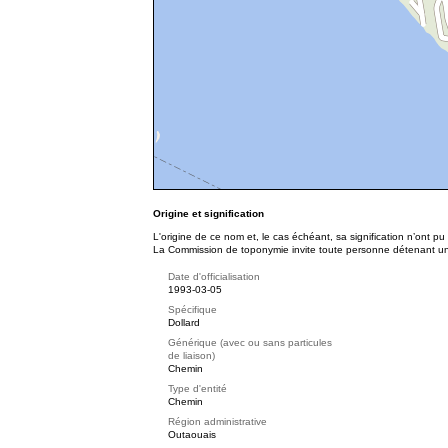
Origine et signification
L'origine de ce nom et, le cas échéant, sa signification n’ont p
La Commission de toponymie invite toute personne détenant une 
Date d'officialisation
1993-03-05
Spécifique
Dollard
Générique (avec ou sans particules
de liaison)
Chemin
Type d'entité
Chemin
Région administrative
Outaouais