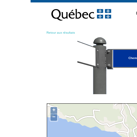
Passer
au
contenu
Retour aux résultats
Chemi
+
−