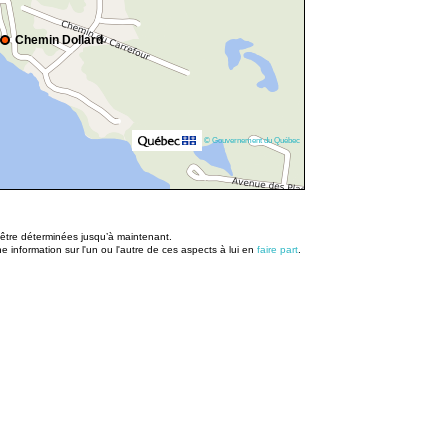
Chemin Dollard
© Gouvernement du Québec
u être déterminées jusqu’à maintenant.
information sur l'un ou l'autre de ces aspects à lui en
faire part
.