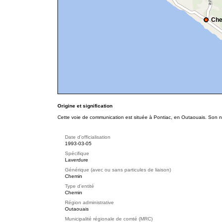
Che
Origine et signification
Cette voie de communication est située à Pontiac, en Outaouais. Son no
Date d'officialisation
1993-03-05
Spécifique
Laverdure
Générique (avec ou sans particules de liaison)
Chemin
Type d'entité
Chemin
Région administrative
Outaouais
Municipalité régionale de comté (MRC)