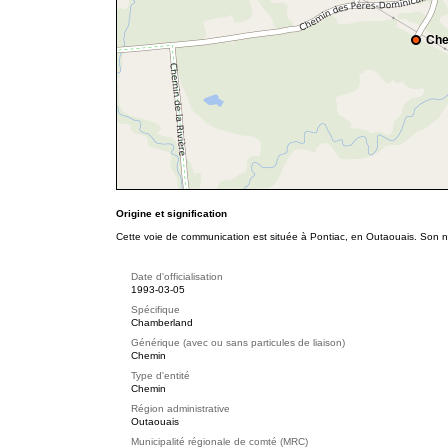
Che
Origine et signification
Cette voie de communication est située à Pontiac, en Outaouais. Son no
Date d'officialisation
1993-03-05
Spécifique
Chamberland
Générique (avec ou sans particules de liaison)
Chemin
Type d'entité
Chemin
Région administrative
Outaouais
Municipalité régionale de comté (MRC)