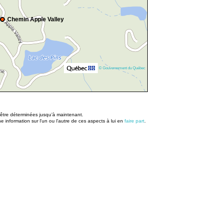
Chemin Apple Valley
© Gouvernement du Québec
u être déterminées jusqu’à maintenant.
information sur l'un ou l'autre de ces aspects à lui en
faire part
.