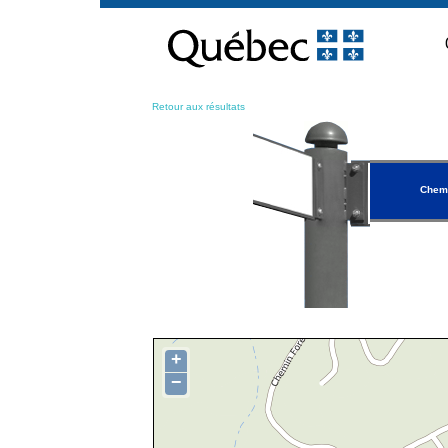
Passer
au
contenu
Retour aux résultats
Chemi
+
−