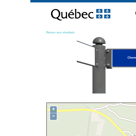
Passer
au
contenu
Retour aux résultats
Chemi
+
−