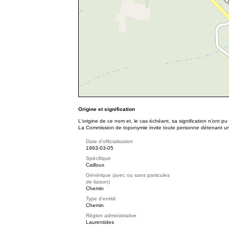
Origine et signification
L'origine de ce nom et, le cas échéant, sa signification n’ont p
La Commission de toponymie invite toute personne détenant une 
Date d'officialisation
1993-03-05
Spécifique
Cailloux
Générique (avec ou sans particules
de liaison)
Chemin
Type d'entité
Chemin
Région administrative
Laurentides