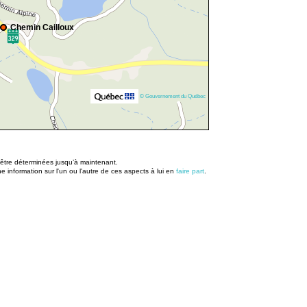
Chemin Cailloux
© Gouvernement du Québec
u être déterminées jusqu’à maintenant.
information sur l'un ou l'autre de ces aspects à lui en
faire part
.