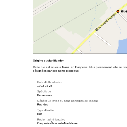
Rue
Origine et signification
Cette rue est située à Maria, en Gaspésie. Plus précisément, elle se t
désignées par des noms d'oiseaux.
Date d'officialisation
1993-03-26
Spécifique
Bécassines
Générique (avec ou sans particules de liaison)
Rue des
Type d'entité
Rue
Région administrative
Gaspésie–Îles-de-la-Madeleine