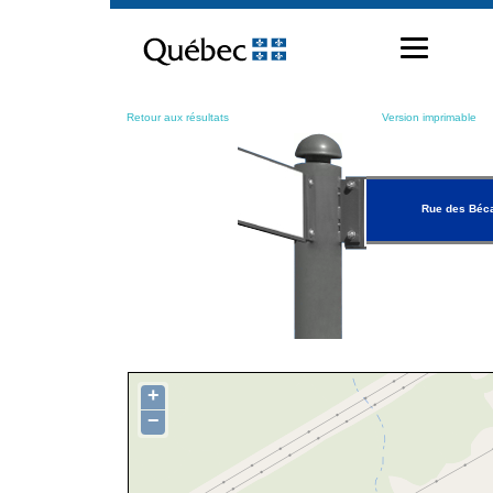
Passer
au
contenu
Retour aux résultats
Version imprimable
Rue des Béc
+
−