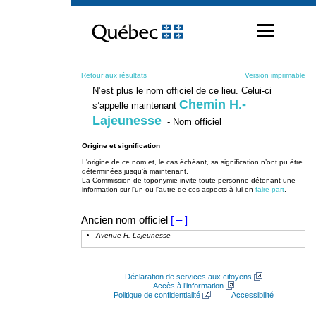
Passer
au
contenu
Retour aux résultats
Version imprimable
N’est plus le nom officiel de ce lieu. Celui-ci
Chemin H.-
s’appelle maintenant
Lajeunesse
- Nom officiel
Origine et signification
L'origine de ce nom et, le cas échéant, sa signification n’ont pu être
déterminées jusqu’à maintenant.
La Commission de toponymie invite toute personne détenant une
information sur l'un ou l'autre de ces aspects à lui en
faire part
.
Ancien nom officiel
[ – ]
Avenue H.-Lajeunesse
Déclaration de services aux citoyens
Accès à l’information
Politique de confidentialité
Accessibilité