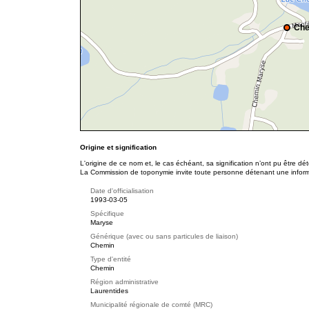
Che
Origine et signification
L'origine de ce nom et, le cas échéant, sa signification n’ont pu être d
La Commission de toponymie invite toute personne détenant une informat
Date d'officialisation
1993-03-05
Spécifique
Maryse
Générique (avec ou sans particules de liaison)
Chemin
Type d'entité
Chemin
Région administrative
Laurentides
Municipalité régionale de comté (MRC)