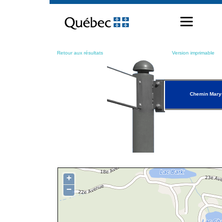
Passer
au
contenu
Retour aux résultats
Version imprimable
Chemin Mary
+
−