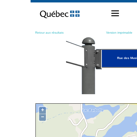
Passer
au
contenu
Retour aux résultats
Version imprimable
Rue des Mus
+
−