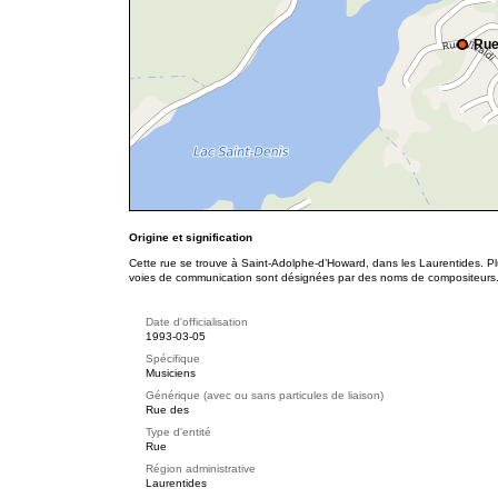
Rue
Origine et signification
Cette rue se trouve à Saint-Adolphe-d’Howard, dans les Laurentides. Pl
voies de communication sont désignées par des noms de compositeurs
Date d'officialisation
1993-03-05
Spécifique
Musiciens
Générique (avec ou sans particules de liaison)
Rue des
Type d'entité
Rue
Région administrative
Laurentides