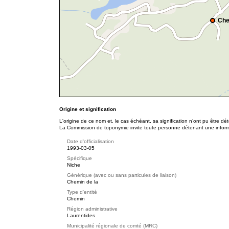
Che
Origine et signification
L'origine de ce nom et, le cas échéant, sa signification n’ont pu être d
La Commission de toponymie invite toute personne détenant une informat
Date d'officialisation
1993-03-05
Spécifique
Niche
Générique (avec ou sans particules de liaison)
Chemin de la
Type d'entité
Chemin
Région administrative
Laurentides
Municipalité régionale de comté (MRC)