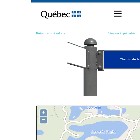
Passer
au
contenu
Retour aux résultats
Version imprimable
Chemin de la
+
−