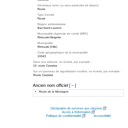
Générique (avec ou sans particules de liaison)
Route
Type d'entité
Route
Région administrative
Bas-Saint-Laurent
Municipalité régionale de comté (MRC)
Rimouski-Neigette
Municipalité
Rimouski (Ville)
Code géographique de la municipalité
10043
Dans une adresse, on écrirait, par exemple :
10, route Cassista
Sur un panneau de signalisation routière, on écrirait, par exemple :
Route Cassista
Ancien nom officiel
[ – ]
Route de la Montagne
Déclaration de services aux citoyens
Accès à l’information
Politique de confidentialité
Accessibilité