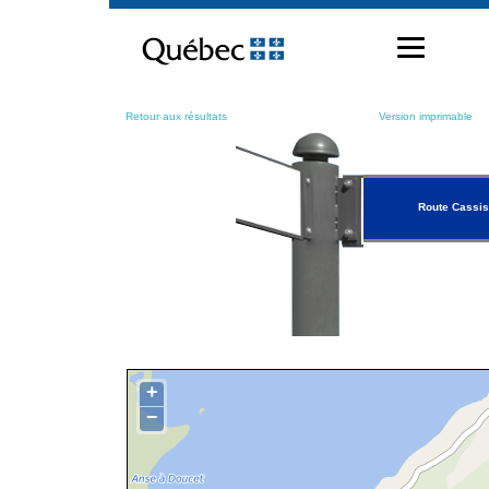
Passer
au
contenu
Retour aux résultats
Version imprimable
Route Cassis
+
−