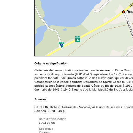
Rou
Origine et signification
Cette voie de communication se trouve dans le secteur du Bic, à Rimous
souvenir de Joseph Cassista (1881-1947), agriculteur. En 1922, il a été 
président fondateur de l’Union catholique des cultivateurs, qui est dev
Cofondateur de la caisse populaire Desjardins de Sainte-Cécile-du-Bic, 
présidé la coopérative agricole de Sainte-Cécile-du-Bic de 1936 à 1939.
été maire de 1941 à 1946. Notons que la Municipalité du Bic s’est fus
Sources
SAINDON, Richard.
Histoire de Rimouski par le nom de ses rues
, nouve
Saindon, 2020, 346 p.
Date d'officialisation
1993-03-05
Spécifique
Cassista