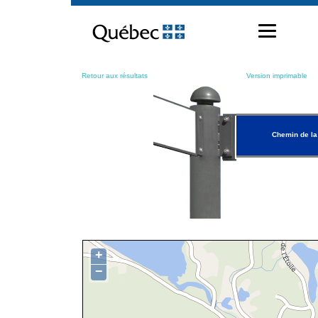
Passer
au
contenu
Retour aux résultats
Version imprimable
Chemin de la
+
−