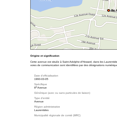
8e 
Origine et signification
Cette avenue est située à Saint-Adolphe-d'Howard, dans les Laurentides
voies de communication sont identifiées par des désignations numériqu
Date d'officialisation
1993-03-05
Spécifique
e
8
Avenue
Générique (avec ou sans particules de liaison)
Type d'entité
Avenue
Région administrative
Laurentides
Municipalité régionale de comté (MRC)