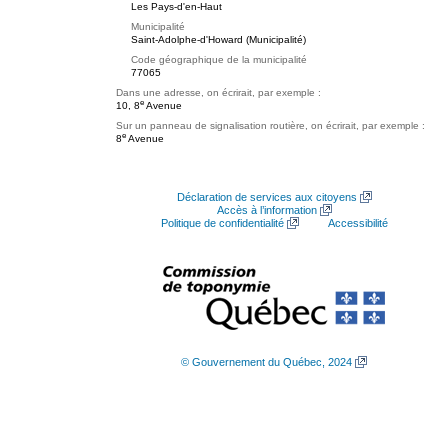
Les Pays-d'en-Haut
Municipalité
Saint-Adolphe-d'Howard (Municipalité)
Code géographique de la municipalité
77065
Dans une adresse, on écrirait, par exemple :
e
10, 8
Avenue
Sur un panneau de signalisation routière, on écrirait, par exemple :
e
8
Avenue
Déclaration de services aux citoyens
Accès à l’information
Politique de confidentialité
Accessibilité
© Gouvernement du Québec, 2024