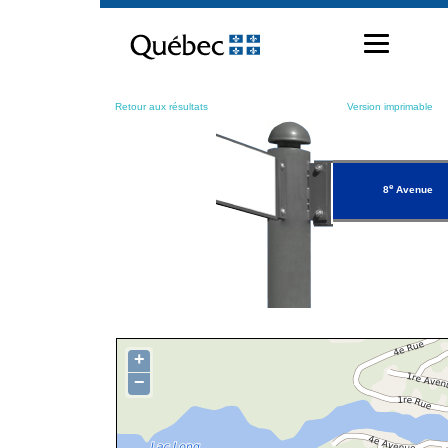
Passer
au
contenu
Retour aux résultats
Version imprimable
e
8
Avenue
+
−