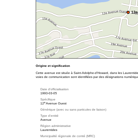
12e
Origine et signification
Cette avenue est située à Saint-Adolphe-d'Howard, dans les Laurentides
voies de communication sont identifiées par des désignations numériqu
Date d'officialisation
1993-03-05
Spécifique
e
12
Avenue Ouest
Générique (avec ou sans particules de liaison)
Type d'entité
Avenue
Région administrative
Laurentides
Municipalité régionale de comté (MRC)