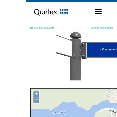
Passer
au
contenu
Retour aux résultats
Version imprimable
e
12
Avenue O
+
−