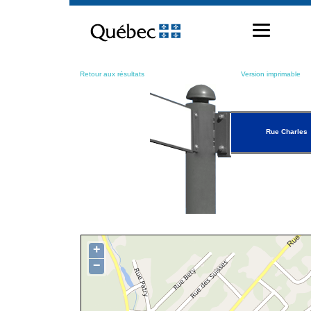
Passer
au
contenu
Retour aux résultats
Version imprimable
Rue Charles
+
−