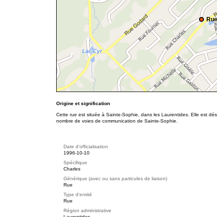
Rue
Origine et signification
Cette rue est située à Sainte-Sophie, dans les Laurentides. Elle est d
nombre de voies de communication de Sainte-Sophie.
Date d'officialisation
1996-10-10
Spécifique
Charles
Générique (avec ou sans particules de liaison)
Rue
Type d'entité
Rue
Région administrative
Laurentides