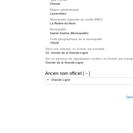
Chemin
Région administrative
Laurentides
Municipalité régionale de comté (MRC)
La Rivière-du-Nord
Municipalité
Sainte-Sophie (Municipalité)
Code géographique de la municipalité
75028
Dans une adresse, on écrirait, par exemple :
10, chemin de la Grande-Ligne
Sur un panneau de signalisation routière, on écrirait, par exemp
Chemin de la Grande-Ligne
Ancien nom officiel
[ – ]
Grande Ligne
Décl