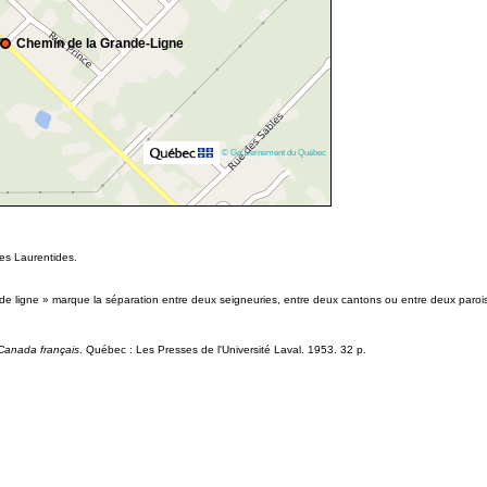
Chemin de la Grande-Ligne
© Gouvernement du Québec
es Laurentides.
de ligne » marque la séparation entre deux seigneuries, entre deux cantons ou entre deux paroi
 Canada français
. Québec : Les Presses de l'Université Laval. 1953. 32 p.