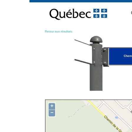
Passer
au
contenu
Retour aux résultats
Chemi
+
−