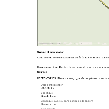
Origine et signification
Cette voie de communication est située à Sainte-Sophie, dans l
Historiquement, au Québec, le « chemin de ligne » ou la « gran
Sources
DEFFONTAINES, Pierre.
Le rang, type de peuplement rural du
Date d'officialisation
2001-06-05
Spécifique
Grande-Ligne
Générique (avec ou sans particules de liaison)
Chemin de la
Type d'entité