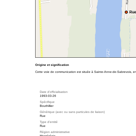
Rue
Origine et signification
Cette voie de communication est située à Sainte-Anne-de-Sabrevois, en
Date d'officialisation
1993-03-26
Spécifique
Bouthillier
Générique (avec ou sans particules de liaison)
Rue
Type d'entité
Rue
Région administrative
Montérégie