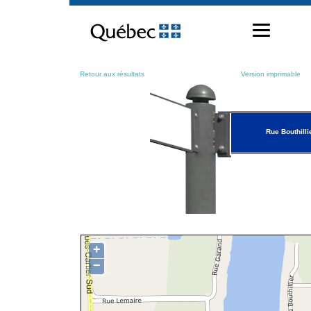
Passer
au
contenu
Retour aux résultats
Version imprimable
Rue Bouthilli
+
−