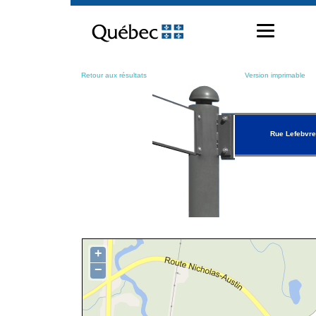
Passer
au
contenu
Retour aux résultats
Version imprimable
Rue Lefebvre
+
−