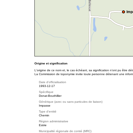
Imp
Origine et signification
L'origine de ce nom et, le cas échéant, sa signification n’ont pu être d
La Commission de toponymie invite toute personne détenant une informat
Date d'officialisation
1993-12-17
Spécifique
Donat-Bouthillier
Générique (avec ou sans particules de liaison)
Impasse
Type d'entité
Chemin
Région administrative
Estrie
Municipalité régionale de comté (MRC)