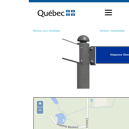
Passer
au
contenu
Retour aux résultats
Version imprimable
Impasse Dona
+
−