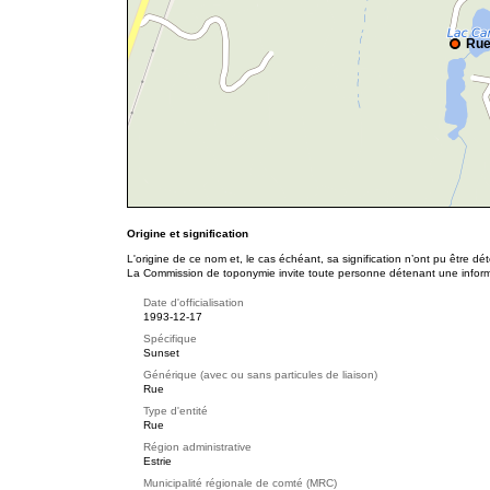
Rue
Origine et signification
L'origine de ce nom et, le cas échéant, sa signification n’ont pu être d
La Commission de toponymie invite toute personne détenant une informat
Date d'officialisation
1993-12-17
Spécifique
Sunset
Générique (avec ou sans particules de liaison)
Rue
Type d'entité
Rue
Région administrative
Estrie
Municipalité régionale de comté (MRC)