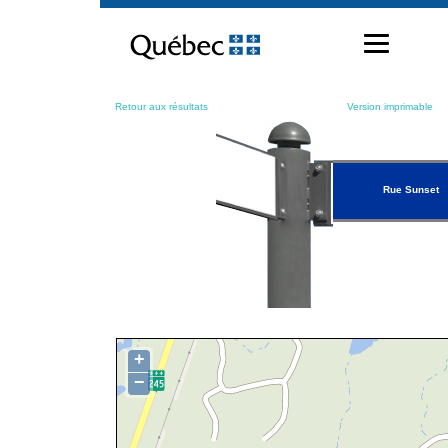
Passer
au
contenu
Retour aux résultats
Version imprimable
Rue Sunset
+
−