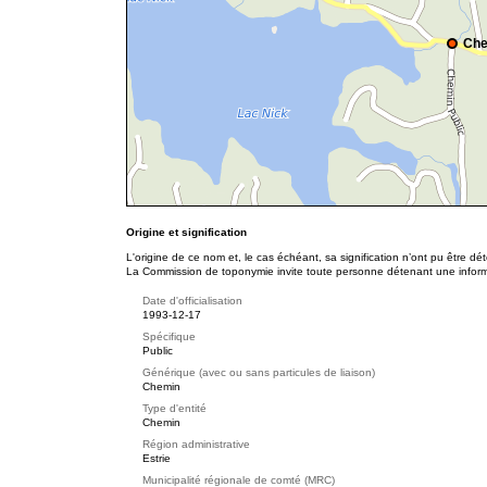
Che
Origine et signification
L'origine de ce nom et, le cas échéant, sa signification n’ont pu être d
La Commission de toponymie invite toute personne détenant une informat
Date d'officialisation
1993-12-17
Spécifique
Public
Générique (avec ou sans particules de liaison)
Chemin
Type d'entité
Chemin
Région administrative
Estrie
Municipalité régionale de comté (MRC)