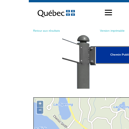
Passer
au
contenu
Retour aux résultats
Version imprimable
Chemin Publ
+
−