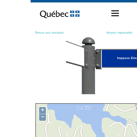
Passer
au
contenu
Retour aux résultats
Version imprimable
Impasse Elm
+
−