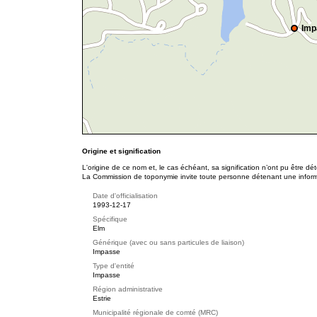
Imp
Origine et signification
L'origine de ce nom et, le cas échéant, sa signification n’ont pu être d
La Commission de toponymie invite toute personne détenant une informat
Date d'officialisation
1993-12-17
Spécifique
Elm
Générique (avec ou sans particules de liaison)
Impasse
Type d'entité
Impasse
Région administrative
Estrie
Municipalité régionale de comté (MRC)