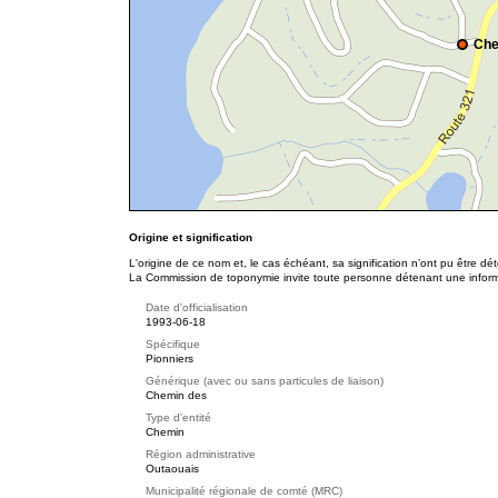
Che
Origine et signification
L'origine de ce nom et, le cas échéant, sa signification n’ont pu être d
La Commission de toponymie invite toute personne détenant une informat
Date d'officialisation
1993-06-18
Spécifique
Pionniers
Générique (avec ou sans particules de liaison)
Chemin des
Type d'entité
Chemin
Région administrative
Outaouais
Municipalité régionale de comté (MRC)