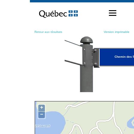
Passer
au
contenu
Retour aux résultats
Version imprimable
Chemin des P
+
−