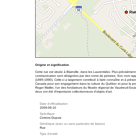
Rue
Origine et signification
Cette rue est située à Blainville, dans les Laurentides. Plus précisément
communication sont désignées par des noms de peintres. Son nom rappell
(1895-1990). Celle-ci a largement contribué à faire connaître et à préser
Canada pour son engagement dans la culture du Québec et pour la promo
Roger Maillet, l'un des fondateurs du Musée régional de Vaudreuil-Soul
deux ont été d'importants collectionneurs d'objets d'art.
Date d'officialisation
2009-06-10
Spécifique
Corinne-Dupuis
Générique (avec ou sans particules de liaison)
Rue
Type d'entité