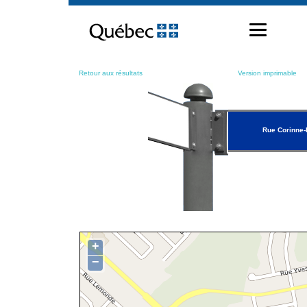
Passer
au
contenu
Retour aux résultats
Version imprimable
Rue Corinne-
+
−