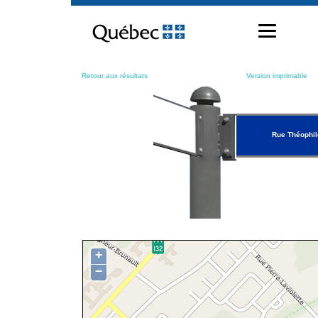
Passer
au
contenu
Retour aux résultats
Version imprimable
Rue Théophil
+
−