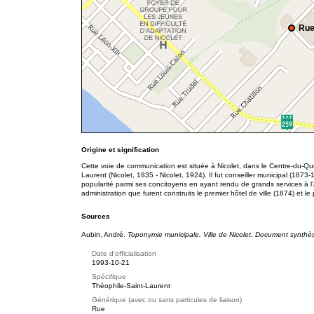
Rue
Origine et signification
Cette voie de communication est située à Nicolet, dans le Centre-du-Q
Laurent (Nicolet, 1835 - Nicolet, 1924). Il fut conseiller municipal (1873
popularité parmi ses concitoyens en ayant rendu de grands services à l'
administration que furent construits le premier hôtel de ville (1874) et l
Sources
Aubin, André.
Toponymie municipale. Ville de Nicolet. Document synthè
Date d'officialisation
1993-10-21
Spécifique
Théophile-Saint-Laurent
Générique (avec ou sans particules de liaison)
Rue