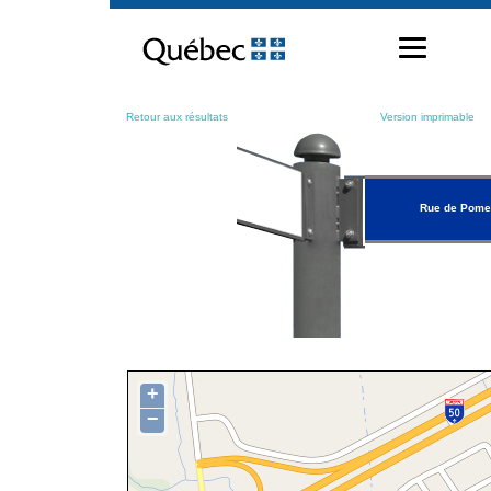
Passer
au
contenu
Retour aux résultats
Version imprimable
Rue de Pome
+
−