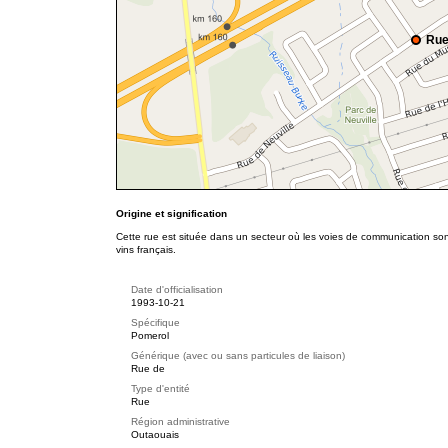
Rue
Origine et signification
Cette rue est située dans un secteur où les voies de communication son
vins français.
Date d'officialisation
1993-10-21
Spécifique
Pomerol
Générique (avec ou sans particules de liaison)
Rue de
Type d'entité
Rue
Région administrative
Outaouais