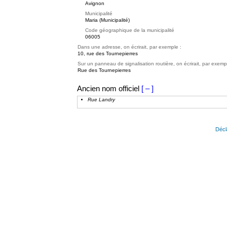
Avignon
Municipalité
Maria (Municipalité)
Code géographique de la municipalité
06005
Dans une adresse, on écrirait, par exemple :
10, rue des Tournepierres
Sur un panneau de signalisation routière, on écrirait, par exemp
Rue des Tournepierres
Ancien nom officiel
[ – ]
Rue Landry
Décl