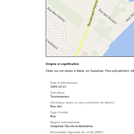
Origine et signification
Cette rue est située à Maria, en Gaspésie. Plus précisément, e
Date d'officialisation
1993-10-21
Spécifique
Tournepierres
Générique (avec ou sans particules de liaison)
Rue des
Type d'entité
Rue
Région administrative
Gaspésie–Îles-de-la-Madeleine
Municipalité régionale de comté (MRC)