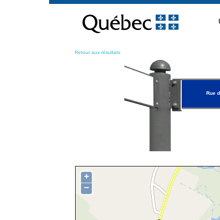
Passer
au
contenu
Retour aux résultats
Rue d
+
−