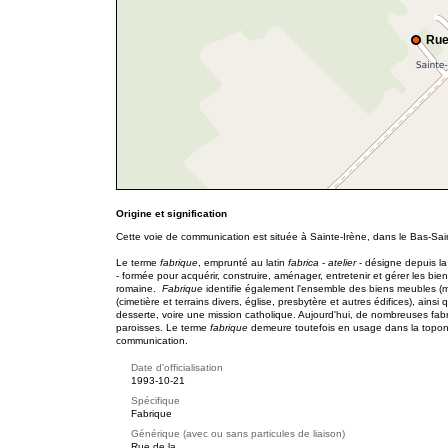
Rue
Origine et signification
Cette voie de communication est située à Sainte-Irène, dans le Bas-Sai
Le terme
fabrique
, emprunté au latin
fabrica
-
atelier
- désigne depuis la
- formée pour acquérir, construire, aménager, entretenir et gérer les bien
romaine.
Fabrique
identifie également l'ensemble des biens meubles (mo
(cimetière et terrains divers, église, presbytère et autres édifices), ai
desserte, voire une mission catholique. Aujourd'hui, de nombreuses fabr
paroisses. Le terme
fabrique
demeure toutefois en usage dans la topon
communication.
Date d'officialisation
1993-10-21
Spécifique
Fabrique
Générique (avec ou sans particules de liaison)
Rue de la