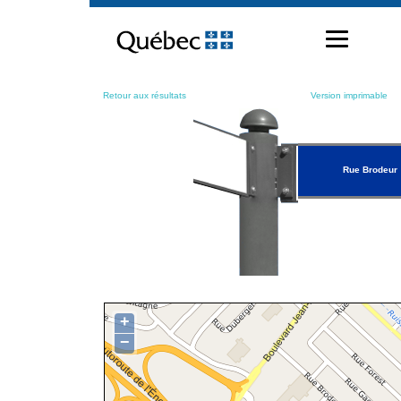
Passer
au
contenu
Retour aux résultats
Version imprimable
Rue Brodeur
+
−