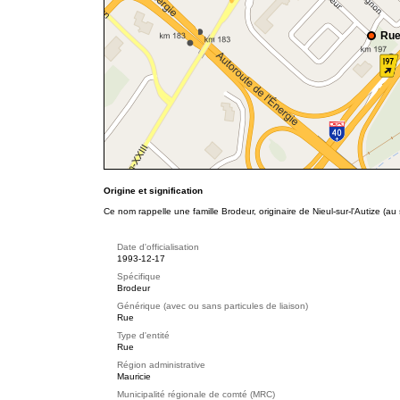
Rue
Origine et signification
Ce nom rappelle une famille Brodeur, originaire de Nieul-sur-l'Autize (a
Date d'officialisation
1993-12-17
Spécifique
Brodeur
Générique (avec ou sans particules de liaison)
Rue
Type d'entité
Rue
Région administrative
Mauricie
Municipalité régionale de comté (MRC)