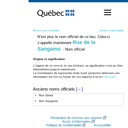
Passer
au
contenu
Retour aux résultats
Version imprimable
N’est plus le nom officiel de ce lieu. Celui-ci
Rue de la
s’appelle maintenant
Sangamo
- Nom officiel
Origine et signification
L'origine de ce nom et, le cas échéant, sa signification n’ont pu être
déterminées jusqu’à maintenant.
La Commission de toponymie invite toute personne détenant une
information sur l'un ou l'autre de ces aspects à lui en
faire part
.
Anciens noms officiels
[ – ]
Rue Girard
Rue Sangamo
Déclaration de services aux citoyens
Accès à l’information
Politique de confidentialité
Accessibilité