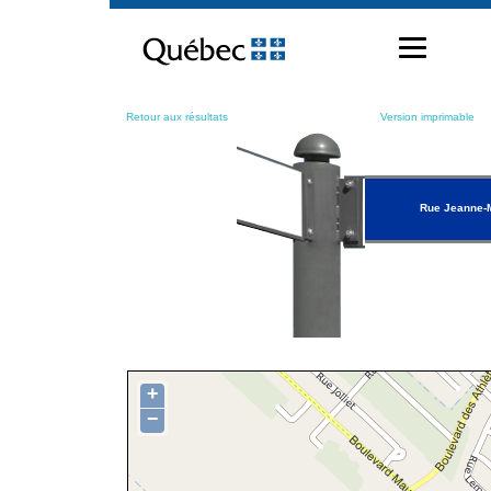
Passer
au
contenu
Retour aux résultats
Version imprimable
Rue Jeanne-
+
−