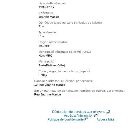
Date d'officialisation
1993-12-17
Spécifique
Jeanne-Mance
Générique (avec ou sans particules de liaison)
Rue
Type d'entité
Rue
Région administrative
Mauricie
Municipalité régionale de comté (MRC)
Hors MRC
Municipalité
Trois-Rivières (Ville)
Code géographique de la municipalité
37067
Dans une adresse, on écrirait, par exemple :
10, rue Jeanne-Mance
Sur un panneau de signalisation routière, on écrirait, par exemple :
Rue Jeanne-Mance
Déclaration de services aux citoyens
Accès à l’information
Politique de confidentialité
Accessibilité