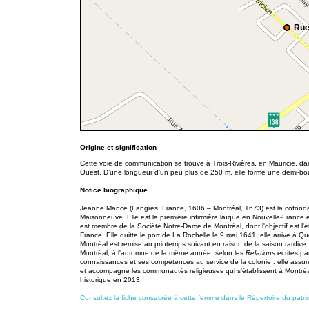
Rue
Origine et signification
Cette voie de communication se trouve à Trois-Rivières, en Mauricie, dan
Ouest. D’une longueur d’un peu plus de 250 m, elle forme une demi-bou
Notice biographique
Jeanne Mance (Langres, France, 1606 – Montréal, 1673) est la cofonda
Maisonneuve. Elle est la première infirmière laïque en Nouvelle-France 
est membre de la Société Notre-Dame de Montréal, dont l'objectif est l'
France. Elle quitte le port de La Rochelle le 9 mai 1641; elle arrive à
Montréal est remise au printemps suivant en raison de la saison tardive. 
Montréal, à l'automne de la même année, selon les
Relations
écrites p
connaissances et ses compétences au service de la colonie : elle assure
et accompagne les communautés religieuses qui s'établissent à Montr
historique en 2013.
Consultez la fiche consacrée à cette femme dans le Répertoire du patri