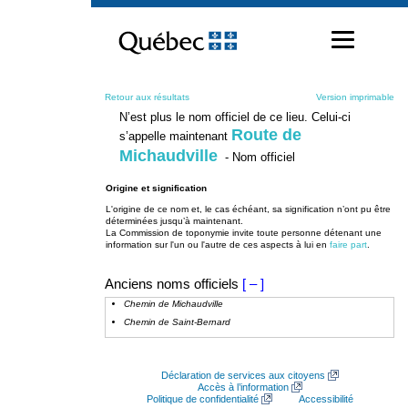
Passer
au
contenu
Retour aux résultats
Version imprimable
N’est plus le nom officiel de ce lieu. Celui-ci
Route de
s’appelle maintenant
Michaudville
- Nom officiel
Origine et signification
L'origine de ce nom et, le cas échéant, sa signification n’ont pu être
déterminées jusqu’à maintenant.
La Commission de toponymie invite toute personne détenant une
information sur l'un ou l'autre de ces aspects à lui en
faire part
.
Anciens noms officiels
[ – ]
Chemin de Michaudville
Chemin de Saint-Bernard
Déclaration de services aux citoyens
Accès à l’information
Politique de confidentialité
Accessibilité