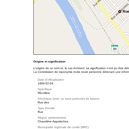
Rue
Origine et signification
L'origine de ce nom et, le cas échéant, sa signification n’ont pu être d
La Commission de toponymie invite toute personne détenant une informat
Date d'officialisation
1994-02-04
Spécifique
Récollets
Générique (avec ou sans particules de liaison)
Rue des
Type d'entité
Rue
Région administrative
Chaudière-Appalaches
Municipalité régionale de comté (MRC)