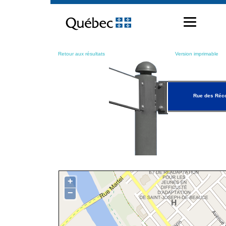
Passer
au
contenu
Retour aux résultats
Version imprimable
Rue des Réco
+
−