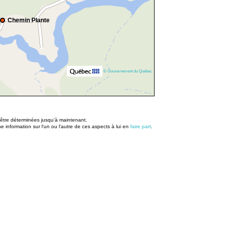
Chemin Plante
© Gouvernement du Québec
u être déterminées jusqu’à maintenant.
information sur l'un ou l'autre de ces aspects à lui en
faire part
.