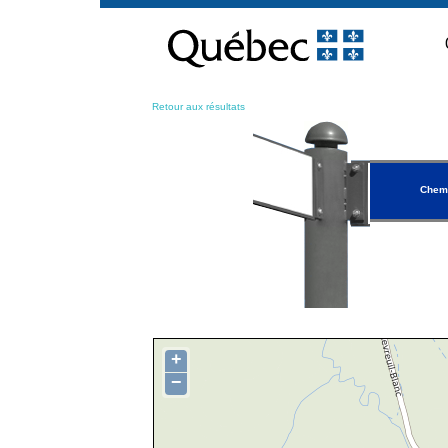
Passer
au
contenu
Retour aux résultats
Chemi
+
−