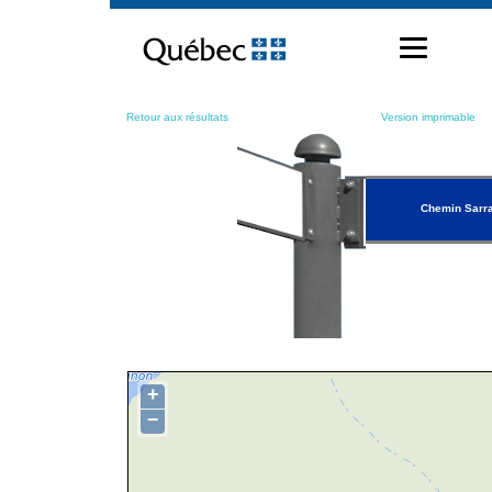
Passer
au
contenu
Retour aux résultats
Version imprimable
Chemin Sarra
+
−