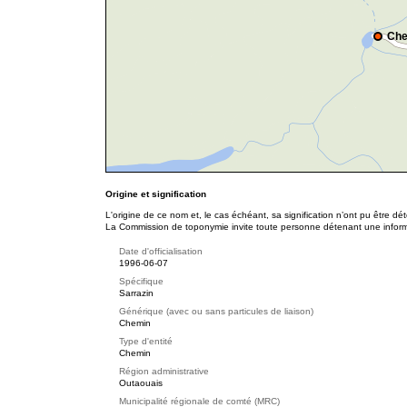
Che
Origine et signification
L'origine de ce nom et, le cas échéant, sa signification n’ont pu être d
La Commission de toponymie invite toute personne détenant une informat
Date d'officialisation
1996-06-07
Spécifique
Sarrazin
Générique (avec ou sans particules de liaison)
Chemin
Type d'entité
Chemin
Région administrative
Outaouais
Municipalité régionale de comté (MRC)