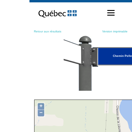
Passer
au
contenu
Retour aux résultats
Version imprimable
Chemin Pelle
+
−