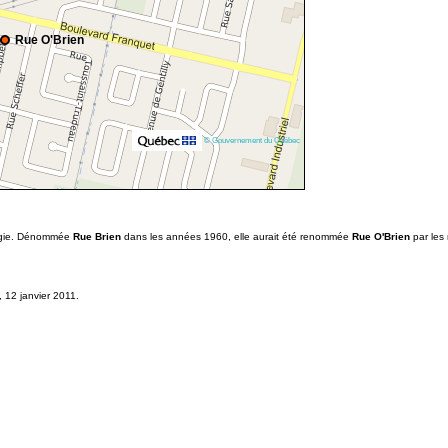
Rue O'Brien
© Gouvernement du Québec
régie. Dénommée
Rue Brien
dans les années 1960, elle aurait été renommée
Rue O'Brien
par les
, 12 janvier 2011.