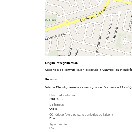
Origine et signification
Cette voie de communication est située à Chambly, en Monté
Sources
Ville de Chambly.
Répertoire toponymique des rues de Chambly
Date d'officialisation
2000-01-20
Spécifique
O'Brien
Générique (avec ou sans particules de liaison)
Rue
Type d'entité
Rue