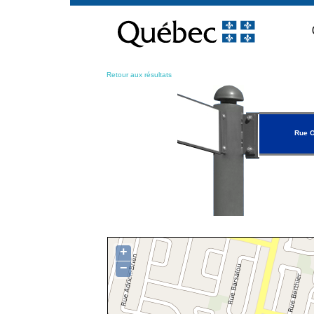
Passer
au
contenu
Retour aux résultats
Rue O
+
−