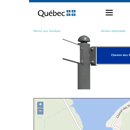
Passer
au
contenu
Retour aux résultats
Version imprimable
Chemin des 
+
−