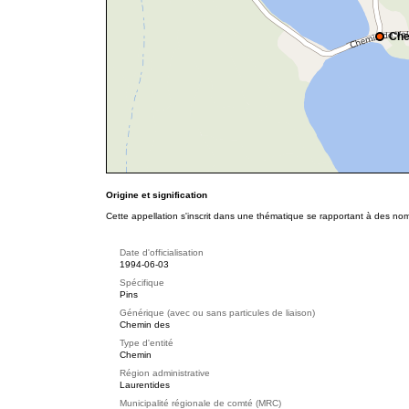
Che
Origine et signification
Cette appellation s'inscrit dans une thématique se rapportant à des nom
Date d'officialisation
1994-06-03
Spécifique
Pins
Générique (avec ou sans particules de liaison)
Chemin des
Type d'entité
Chemin
Région administrative
Laurentides
Municipalité régionale de comté (MRC)