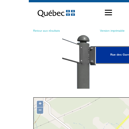
Passer
au
contenu
Retour aux résultats
Version imprimable
Rue des Garr
+
−