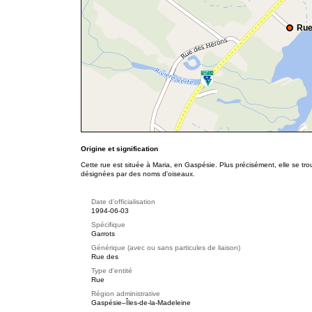
Rue
Origine et signification
Cette rue est située à Maria, en Gaspésie. Plus précisément, elle se t
désignées par des noms d'oiseaux.
Date d'officialisation
1994-06-03
Spécifique
Garrots
Générique (avec ou sans particules de liaison)
Rue des
Type d'entité
Rue
Région administrative
Gaspésie–Îles-de-la-Madeleine