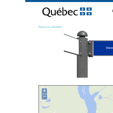
Passer
au
contenu
Retour aux résultats
Chemi
+
−