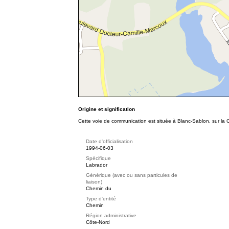
Origine et signification
Cette voie de communication est située à Blanc-Sablon, sur la C
Date d'officialisation
1994-06-03
Spécifique
Labrador
Générique (avec ou sans particules de
liaison)
Chemin du
Type d'entité
Chemin
Région administrative
Côte-Nord