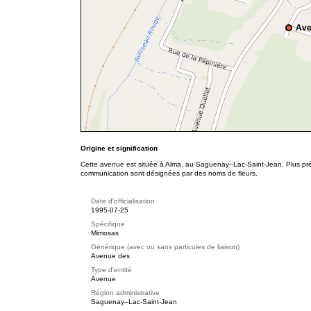
Ave
Origine et signification
Cette avenue est située à Alma, au Saguenay–Lac-Saint-Jean. Plus préc
communication sont désignées par des noms de fleurs.
Date d'officialisation
1995-07-25
Spécifique
Mimosas
Générique (avec ou sans particules de liaison)
Avenue des
Type d'entité
Avenue
Région administrative
Saguenay–Lac-Saint-Jean