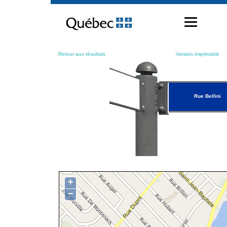
Passer
au
contenu
Retour aux résultats
Version imprimable
Rue Bellini
+
−