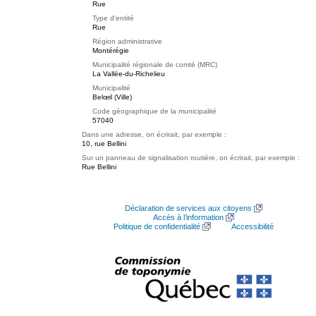
Rue
Type d'entité
Rue
Région administrative
Montérégie
Municipalité régionale de comté (MRC)
La Vallée-du-Richelieu
Municipalité
Belœil (Ville)
Code géographique de la municipalité
57040
Dans une adresse, on écrirait, par exemple :
10, rue Bellini
Sur un panneau de signalisation routière, on écrirait, par exemple :
Rue Bellini
Déclaration de services aux citoyens
Accès à l’information
Politique de confidentialité
Accessibilité