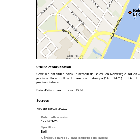
Bel
La g
Origine et signification
Cette rue est située dans un secteur de Belœil, en Montérégie, où les
peintres. On rappelle ici le souvenir de Jacopo (1400-1471), de Gentile
peintres italiens.
Date d'attribution du nom : 1974.
Sources
Ville de Belœil, 2021.
Date d'officialisation
1997-03-25
Spécifique
Bellini
Générique (avec ou sans particules de liaison)