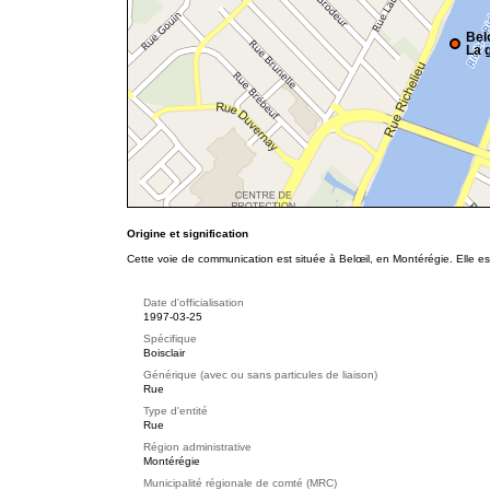
Bel
La g
Origine et signification
Cette voie de communication est située à Belœil, en Montérégie. Elle e
Date d'officialisation
1997-03-25
Spécifique
Boisclair
Générique (avec ou sans particules de liaison)
Rue
Type d'entité
Rue
Région administrative
Montérégie
Municipalité régionale de comté (MRC)