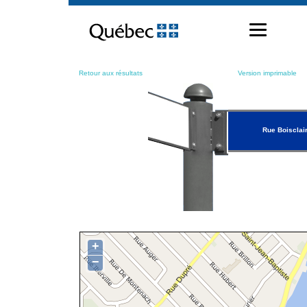
Passer
au
contenu
Retour aux résultats
Version imprimable
Rue Boisclai
+
−