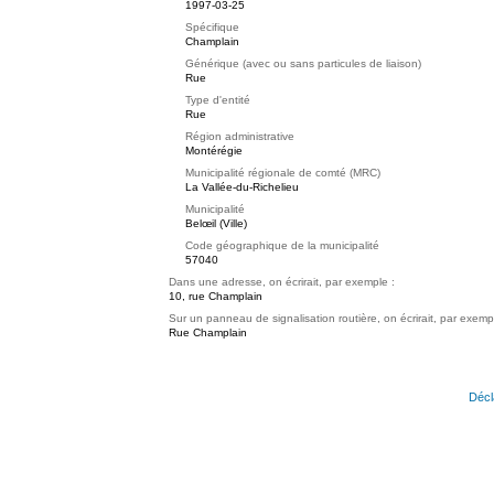
1997-03-25
Spécifique
Champlain
Générique (avec ou sans particules de liaison)
Rue
Type d'entité
Rue
Région administrative
Montérégie
Municipalité régionale de comté (MRC)
La Vallée-du-Richelieu
Municipalité
Belœil (Ville)
Code géographique de la municipalité
57040
Dans une adresse, on écrirait, par exemple :
10, rue Champlain
Sur un panneau de signalisation routière, on écrirait, par exemp
Rue Champlain
Décl