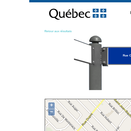
Passer
au
contenu
Retour aux résultats
Rue 
+
−