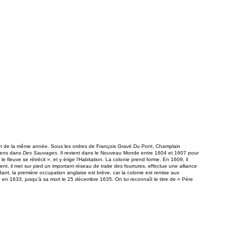
oût de la même année. Sous les ordres de François Gravé Du Pont, Champlain
diens dans
Des Sauvages
. Il revient dans le Nouveau Monde entre 1604 et 1607 pour
fleuve se rétrécit », et y érige l'Habitation. La colonie prend forme. En 1609, il
nt, il met sur pied un important réseau de traite des fourrures, effectue une alliance
dant, la première occupation anglaise est brève, car la colonie est remise aux
en 1633, jusqu'à sa mort le 25 décembre 1635. On lui reconnaît le titre de « Père