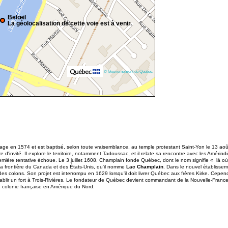
Belœil
La géolocalisation de cette voie est à venir.
© Gouvernement du Québec
age en 1574 et est baptisé, selon toute vraisemblance, au temple protestant Saint-Yon le 13 a
 d'invité. Il explore le territoire, notamment Tadoussac, et il relate sa rencontre avec les Amérin
mière tentative échoue. Le 3 juillet 1608, Champlain fonde Québec, dont le nom signifie « là où le 
à la frontière du Canada et des États-Unis, qu'il nomme
Lac Champlain
. Dans le nouvel établisseme
des colons. Son projet est interrompu en 1629 lorsqu'il doit livrer Québec aux frères Kirke. Cepen
lir un fort à Trois-Rivières. Le fondateur de Québec devient commandant de la Nouvelle-France 
e colonie française en Amérique du Nord.