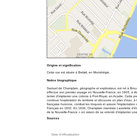
Origine et signification
Cette rue est située à Belœil, en Montérégie.
Notice biographique
Samuel de Champlain, géographe et explorateur, est né à Brou
effectue son premier voyage en Nouvelle-France, en 1603, à titre
tenter d'implanter une colonie à Port-Royal, en Acadie. Cette pre
continue l'exploration du territoire et découvre un plan d'eau, 
française huronne, combat les Iroquois et assure l'implantation 
Français en 1632. En 1634, Champlain mandate Laviolette d'étab
de la Nouvelle-France » en raison de sa volonté d'implanter un
Sources
Date d'officialisation